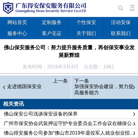
网站首页
定制服务
个性保安
活动安保
服务中心
客户见证
关于我们
联系我们
佛山保安服务公司：努力提升服务质量，再创保安事业发
展新辉煌
发布时间：2016年3月4日 点击数：1961
佛山保安公司
自2000年12月成立以来，始终遵循“安全、防
上一条
下一条
范为主、优质服务、信誉至上”的宗旨，以“协警维稳，力保平
走进德国保安业
加强保安协会建设，努力提
高服务能力
安”为目标，以“狠抓队伍建设，提升企业形象，强化业务管理，
打造保安品牌’为工作思路，坚持为客户服务、为社会服务、为
相关资讯
佛山经济建设服务为目的，狠抓制度落实和内部管理，不断开拓
佛山保安公司浅谈保安设备的保养
保安服务领域，规范保安服务行为，提高保安服务质量，为佛山
广州市保安协会武装押运守护专业委员会工作会议在穗保公司召开
的社会综合治理、安全防范工作做出了重要贡献。
佛山得安服务公司参加“佛山市2019年退役军人就业创业招聘会”