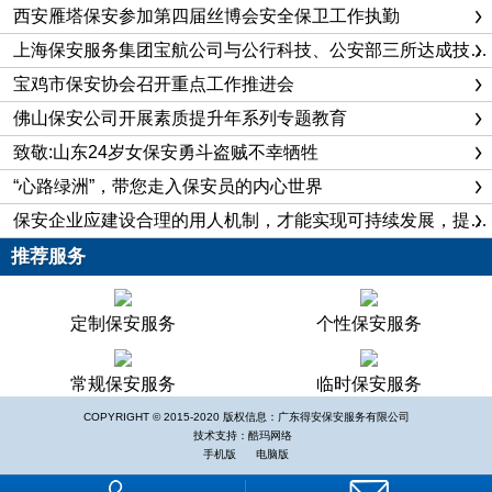
一、十年努力，硕果累累。
西安雁塔保安参加第四届丝博会安全保卫工作执勤
公司虽然起步较晚，但通过10年努力，硕果累累。公司目
上海保安服务集团宝航公司与公行科技、公安部三所达成技术合作协议
前注册资金1000万元，年经营收入突破4500万元，下设二部十
宝鸡市保安协会召开重点工作推进会
个分公司一队一厂一学校，拥有保安员1600多人，担负了佛山
佛山保安公司开展素质提升年系列专题教育
市政府部门、企事业单位、宾馆、酒店、娱乐场所等269家客户
致敬:山东24岁女保安勇斗盗贼不幸牺牲
的安全保卫任务，接管了大型钢铁集团各生产区、铁路运输线和
生活区域的安全守护工作，承担了佛山所有金融系统的现金押运
“心路绿洲”，带您走入保安员的内心世界
和金库守护工作，取得了社会效益和经济效益的双丰收，得到当
保安企业应建设合理的用人机制，才能实现可持续发展，提升企业市场竞争力
地、政府和社会团体及广大群众的充分肯定。
推荐服务
2004年，全省保安工作交流会在娄召开时成功举办首届保
安大阅兵；2005年，保安员王琦被评为“全国优秀保安员”；
定制保安服务
个性保安服务
2007年．公司参加全省保安员职业技能竞赛荣获团体名，代表
广东省参加全国保安职业技能比赛荣获第八名，并评为“全省先
常规保安服务
临时保安服务
进保安公司”；2008年，公司通过IS09001:2000国际质量管理体
COPYRIGHT © 2015-2020 版权信息：广东得安保安服务有限公司
系认证，荣获全省“一级保安公司”的荣誉称号；2008年8月，省
技术支持：酷玛网络
手机版
电脑版
政府批复追认舍己救人好保安梁鸿声为革命烈士；2009年，成