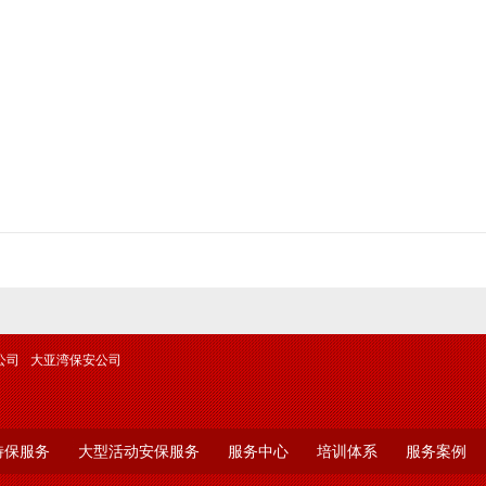
正值夏季，室外温度将近40度，地面温度将近达到可怕的6
着冷饮，但有一群人还需要站在广场上维护广场秩序，他们还有
客仔，禁止拉客仔在他们管辖的区域内拉走客户单位的客人。他
时，不畏酷暑，就是这样，那些可恶的拉客仔还经常挑衅他们，
们，更有甚者直接会发生肢体冲突，但是他们并没有退缩，他们
的这种不怕吃苦，永不退缩的精神得到客户单位的高度赞扬。他
兄弟们，你们的责任很重，任务很艰巨，你们是较棒的，兄弟们
态度感到无比的骄傲和自豪。
▲保安队员被紧急送往医院救
▲黑黝黝的皮肤是我们坚守岗位
本文作者：郭锐 ，获投票数：1432 ，第六名；
公司
大亚湾保安公司
特保服务
大型活动安保服务
服务中心
培训体系
服务案例