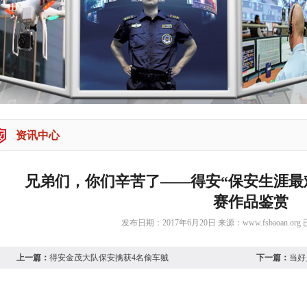
资讯中心
兄弟们，你们辛苦了——得安“保安生涯最
赛作品鉴赏
发布日期：2017年6月20日 来源：
www.fsbaoan.org
在很多人的印象中做保安是多轻松自在啊，这里我所说的是
上一篇：
得安金茂大队保安擒获4名偷车贼
下一篇：
当好
们没有抱怨，还是一如既往地坚守自己的岗位，为维护客户单位