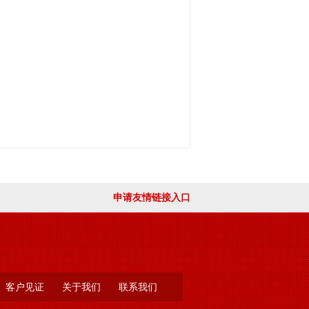
0度，很多人都在办公室吹着空调喝
一项非常重要的职责就是：打击拉
们白天需要在广场上站岗执勤10小
动不动就骑着摩托车跑过来骂他
还是每天继续着他们的工作，他们
们就是佛山分公司乐从中队的保安
，你们辛苦了！我们为你们的工作
治
的标志
申请友情链接入口
客户见证
关于我们
联系我们