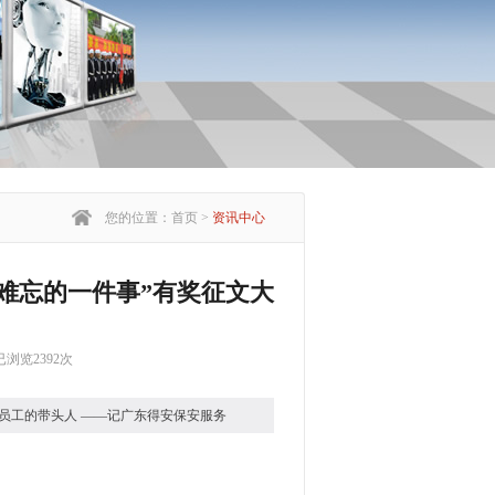
您的位置：首页 >
资讯中心
难忘的一件事”有奖征文大
已浏览2392次
有一种保安，他们非常辛苦，但他
员工的带头人 ——记广东得安保安服务
的利益尽职尽责。