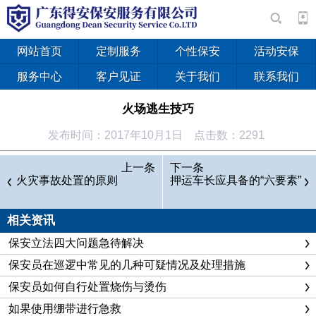
网站首页
定制服务
个性保安
活动安保
服务中心
客户见证
关于我们
联系我们
火场逃生技巧
发布时间：2017年10月1日 点击数：2291
1.毛巾捂鼻法
上一条
下一条
火灾事故处置的原则
逃生时用折叠多层的毛巾捂住口鼻，可有效降低火灾烟气温
押运车长应具备的“六要素”
度，过滤多数毒气。
相关资讯
2.匍匐前进法
火灾烟气温度高，多聚集在上部空间，逃生过程中应尽量将
保安立法四大问题急待解决
身体贴近地面匍匐前进，以防止窒息。
保安员在巡逻中常见的几种可疑情况及处理措施
3.湿被护身法
保安员如何自行处置烧伤与烫伤
用浸湿的棉被、毛毯等裹在身上，用较快的速度冲到安全区域。
如果使用绷带进行急救