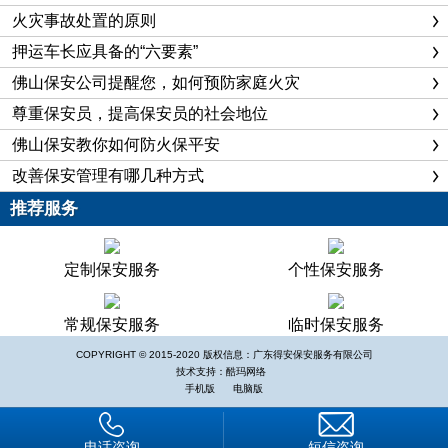
火灾事故处置的原则
4.逆风疏散法
押运车长应具备的“六要素”
根据火灾发生时的风向来确定疏散方向，迅速逃到火场上风
佛山保安公司提醒您，如何预防家庭火灾
处躲避火 焰和烟气，同时也可获得更多的逃生时间。
尊重保安员，提高保安员的社会地位
5.被单拧结法
将床单、被罩或窗帘等撕成条，拧成麻花状并连接在一起，按绳
佛山保安教你如何防火保平安
索逃 生方式沿外墙爬下。
改善保安管理有哪几种方式
推荐服务
6.楼梯转移法
当火势自下而上迅速蔓延而将楼梯封死时，住在上部楼层的居民
定制保安服务
个性保安服务
可迅 速躲到屋顶，或者转移到另一单元的楼梯进行疏散。
常规保安服务
临时保安服务
7.关门隔火法
COPYRIGHT © 2015-2020 版权信息：广东得安保安服务有限公司
如果火势太大无法冲出房屋，应立即关紧门窗，用毛毯、棉被等
技术支持：酷玛网络
手机版
电脑版
织物 堵住门，窗的缝隙，并不断往上浇水冷却，防止外部火焰
和烟气侵入，抑 制火势蔓延速度，等待消防部门救援。
电话咨询
短信咨询