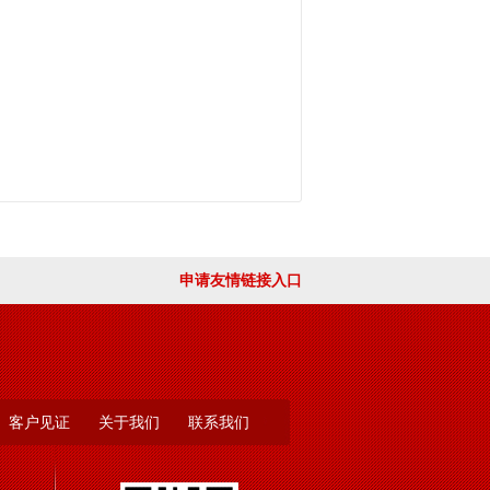
出现各种各样的问题。
保征保安队伍有着正确的思想，树
安全，提供优质的服务。而且，保
、社会阅历、文化程度、个人习惯
性和凝聚力。
年来，各地保安服务公司开始注重
方式方法，确保队伍的稳定性，提
申请友情链接入口
性
键所在。但在实际工作中，一些企
客户见证
关于我们
联系我们
忽视了思想政治工作的教育引导作
失了思想政治工作，或者“重管轻