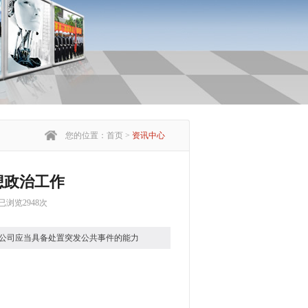
您的位置：首页 >
资讯中心
想政治工作
已浏览2948次
队伍的手段，虽然方式方法不同，
公司应当具备处置突发公共事件的能力
发活力，其发挥的作用表面上让人
不沾边”，可有可无，殊不知，思想