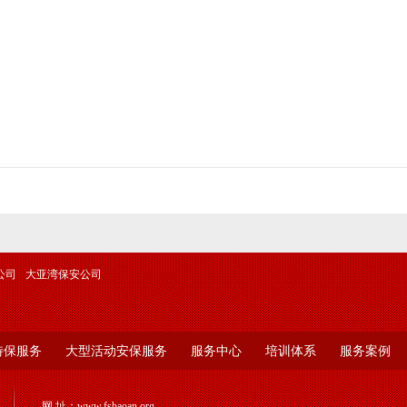
决定行动，没有一个正确的思想作为指导，在行动过程中就可能
保安队伍是为客户和群众提供安全服务的特殊群体，首先要
立正确的价值观和服务观，才能切实保障客户及群众的人身财产
安服务业属于劳动密集型行业，保安从业人员众多，其成长环境
都有很大差异，思想政治工作能否做好，直接影响着队伍的稳定
与其他行业相比，保安服务业更需要开展思想政治工作。近
加强保安员的思想政治教育工作，不断创新开展思想政治工作的
升队伍的凝聚力，为企业持续健康发展提供源源不竭的动力。
公司
大亚湾保安公司
开展思想政治工作的必要
思想政治工作是一切工作的生命线，也是加强队伍建设的关
特保服务
大型活动安保服务
服务中心
培训体系
服务案例
业管理者往往把精力投入到规章制度的制定、完善和落实上，而
用。不可否认，缜密的规章制度是保安队伍建设的基石，但若缺
教”，就会导致管理上的生硬和管理效率的不高。
网 址：
www.fsbaoan.org