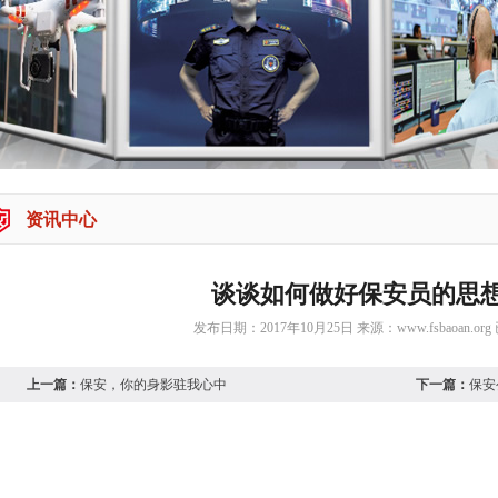
资讯中心
谈谈如何做好保安员的思
发布日期：2017年10月25日 来源：
www.fsbaoan.org
运用思想政治工作教育人和利用规章制度约束人，都是管理
上一篇：
保安，你的身影驻我心中
下一篇：
保安
但二者互为补充，才能达到管理队伍的较佳效果。
思想政治工作的作用是消除隐患、缓解矛盾、稳定队伍、激
觉得看不见又摸不着，因而一些人认为思想政治工作与保安员“