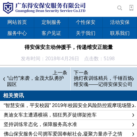
网站首页
定制服务
个性保安
活动安保
服务中心
客户见证
关于我们
联系我们
得安保安主动伸援手，传递维安正能量
发布时间：2018年4月26日 点击数：5198
2018年4月22日是个平凡的日子，但是在佛山市乐从镇天佑
上一条
下一条
城新桂路却发生了一件不寻常的事情。
“山竹”来袭，金茂大队勇护
挑灯夜训练精兵，千锤百炼
园区
维安魂——记得安保安公司
当日下午16时许，中保维安驻乐从城管分队队员白欣、张
佛山分公司驻佛山维他奶分
迁二人在外出处理公务完成后，正准备归队交接，在返回途中经
相关资讯
队
过天佑城新桂路路段时，一名妇女的哭声吸引了他们的注意……
“智慧安保，平安校园” 2019年校园安全风险防控观摩现场暨校园安保演练活动
二人赶忙上前了解情况，发现该妇女正怀抱一名五岁左右的男
奥迪女车主遭遇横祸，猖狂男歹徒绑架抢车
童，用衣服紧紧捂住小孩的头部，裹着小孩头部的衣服已经浸满
坚持训练常态化，保障服务高水准
了鲜血。情况紧急，白欣、张迁二人不假思索，立即开车将他们
佛山保安服务公司拥军爱国奉献社会,凝聚力量赤子之情