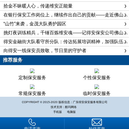
送往乐从医院进行救治。经医生处理，孩子平安止血。在确认孩
拾金不昧暖人心，传递维安正能量
子安全后，二人默默离开了现场……后经了解，是妇女外出期间
在银行保安工作岗位上，继续作出自己的贡献——走近佛山保安公司驻佛山三水珠江村镇银行保安班长赵小刚
没有看好孩子，孩子在玩耍过程钟不慎摔破了头部，导致流血严
“山竹”来袭，金茂大队勇护园区
重，差点酿成大祸。
挑灯夜训练精兵，千锤百炼维安魂——记得安保安公司佛山分公司驻佛山维他奶分队
儿童安全无小事，每个孩子都是父母的心头肉， TA的平安
得安金融街大队看守所分队：传达拓展培训精神，加强队伍思想建设
健康牵动着整个家庭的幸福。中保维安乐从城管分队白欣、张迁
向得安一线保安员致敬，节日里的守护者
二人见义勇为的行为令人感动，正是他们用满满的正能量展示了
推荐服务
维安人的精神风貌，播撒了文明新风，又一次用真情践行了维安
人弘扬社会公德、乐于助人的道德理念。
定制保安服务
个性保安服务
与此同时，类似的事件也为我们敲响警钟，中保维安温馨提
醒：家长应当时刻注意孩子的安全问题，时刻留心孩子的安全，
常规保安服务
临时保安服务
以免发生意外。
COPYRIGHT © 2015-2020 版权信息：广东得安保安服务有限公司
技术支持：酷玛网络
手机版
电脑版
电话咨询
短信咨询