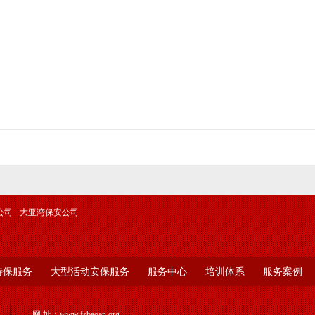
会上，曾建平主任从公文写作常识入手，结合保安工作实际
报告、请示、总结、计划等几种常用公文文种的特点、要求，图
拟写方法等。较后，吴辉表总经理进行小结，指出公文写作在保
工要加强学习、认真领会、融会贯通，在实际工作运用、提高，
公司
大亚湾保安公司
特保服务
大型活动安保服务
服务中心
培训体系
服务案例
网 址：
www.fsbaoan.org