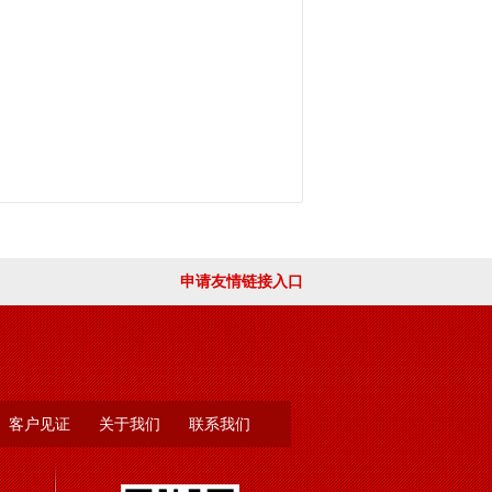
，深入浅出的讲解了通知、通报、
文并茂的解析了公文的格式、具体
安工作应用广泛，要求全体部门员
不断强化公文写作能力。
申请友情链接入口
客户见证
关于我们
联系我们